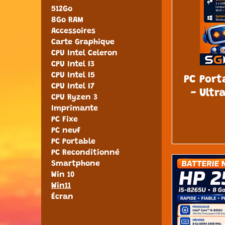
512Go
8Go RAM
Accessoires
Carte Graphique
CPU Intel Celeron
CPU Intel I3
CPU Intel I5
PC Port
CPU Intel I7
- Ultr
CPU Ryzen 3
Imprimante
PC Fixe
PC neuf
PC Portable
PC Reconditionné
Smartphone
Win 10
Win11
Écran