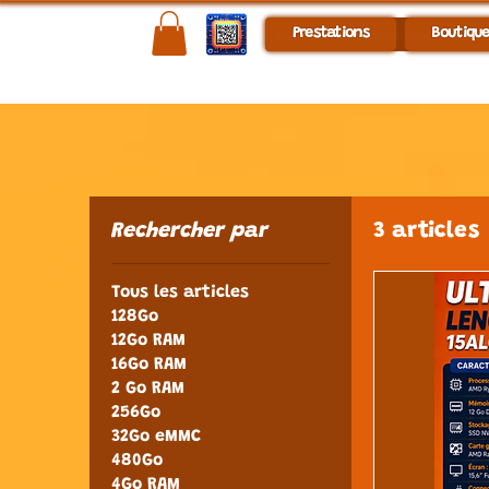
Prestations
Boutiqu
Rechercher par
3 articles
Tous les articles
128Go
12Go RAM
16Go RAM
2 Go RAM
256Go
32Go eMMC
480Go
4Go RAM