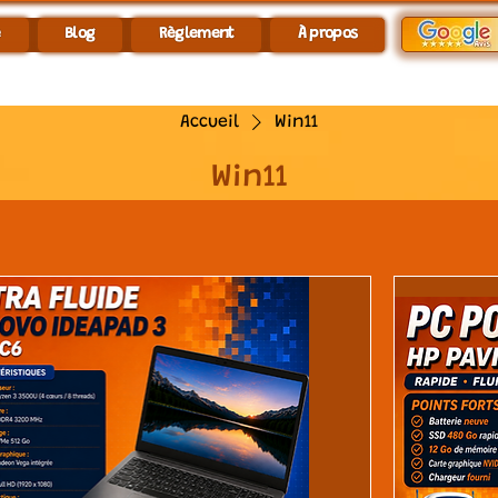
e
Blog
Règlement
À propos
Accueil
Win11
Win11