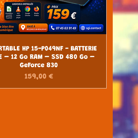
RTABLE HP 15-P049NF - BATTERIE
E – 12 Go RAM – SSD 480 Go –
GeForce 830
Prix
159,00 €