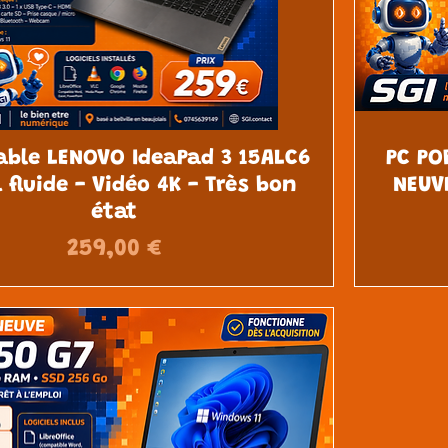
able LENOVO IdeaPad 3 15ALC6
PC PO
a fluide - Vidéo 4K - Très bon
NEUV
état
Prix
259,00 €