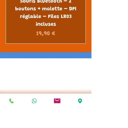
Souris Bluetooth – 2
boutons + molette – DPI
réglable – Piles LR03
incluses
Prix
19,90 €