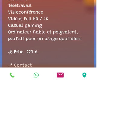
Télétravail
Visioconférence
Vidéos Full HD / 4K
Casual gaming
Ordinateur fiable et polyvalent, 
parfait pour un usage quotidien.
💰 
Prix
:  229 €
📍 Contact
SGI – Saint Georges Informatique
📍 Basé à Belleville-en-Beaujolais
🌐
 sgi.contact
📞 07 45 63 91 49