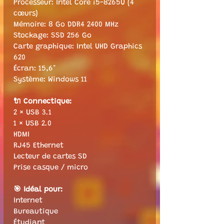
Processeur: Intel Core i5-8265U (4 
cœurs)
Mémoire: 8 Go DDR4 2400 MHz
Stockage: SSD 256 Go
Carte graphique: Intel UHD Graphics 
620
Écran: 15,6"
Système: Windows 11
🔌 Connectique:
2 × USB 3.1
1 × USB 2.0
HDMI
RJ45 Ethernet
Lecteur de cartes SD
Prise casque / micro
🎯 Idéal pour:
Internet
Bureautique
Étudiant