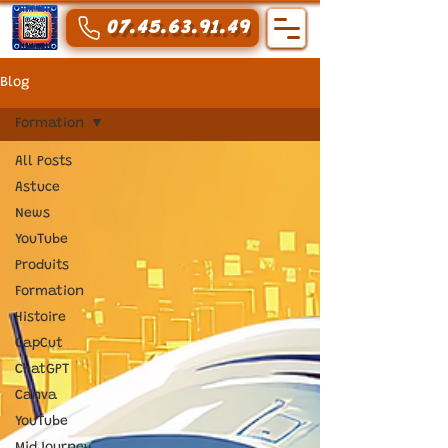
07.45.63.91.49
Blog
Formation
All Posts
Astuce
News
YouTube
Produits
Formation
Histoire
CapCut
ChatGPT
Canva
YouTube