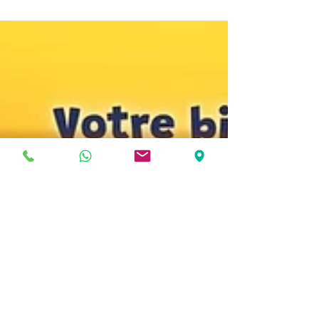
référencées ? Cette formation complète
vous apprend à filmer, monter et
optimiser vos contenus pour générer
plus de vues et booster votre visibilité.
Du tournage au montage sur TikTok ou
CapCut, jusqu’au référencement SEO
TikTok, découvrez une méthode claire
pour produire des vidéos modernes,
dynamiques et prêtes à devenir virales.
Une vraie montée en compétences pour
tous les créateurs.