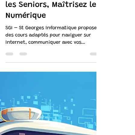
Cours Informatique pour
les Seniors, Maîtrisez le
Numérique
SGI – St Georges Informatique propose
des cours adaptés pour naviguer sur
Internet, communiquer avec vos
proches, gérer vos démarches en ligne
et utiliser smartphone, tablette ou
ordinateur sereinement. Un
apprentissage progressif, convivial et
sans stress pour gagner en autonomie
numérique. Comme un GPS, ces
formations vous guident pas à pas dans
l'univers digital. Ne restez plus à l'écart
de la technologie : contactez SGI dès
maintenant et découvrez le numérique
autrement !