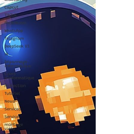
MidJourney
Capcut
TikTok
PhotoRoom
WhatsApp
Telegram
DeepSeek V3
IA
Dépannage
informatique
Cours
d'informatique
Protection
Tutoriel
News
Services
Service
montage
vidéo