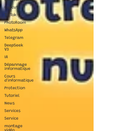
MidJourney
Capcut
TikTok
PhotoRoom
WhatsApp
Telegram
DeepSeek
V3
IA
Dépannage
informatique
Cours
d'informatique
Protection
Tutoriel
News
Services
Service
montage
vidéo