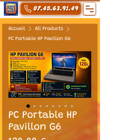
07.45.63.91.49
Accueil
All Products
PC Portable HP Pavillon G6
PC Portable HP
Pavillon G6