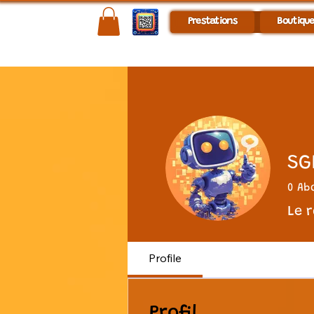
Prestations
Boutiqu
SG
0
Ab
Le 
Profile
Profil