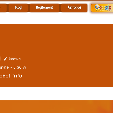
e
Blog
Règlement
À propos
I
Écrivain
onné
0
Suivi
robot info