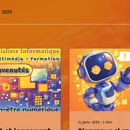
. 2025
11 janv. 2025
∙
1
min