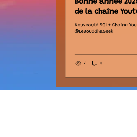
Bonne année 202
de la chaîne You
Nouveauté SGI + Chaine Yo
@LeBouddhaGeek
7
0