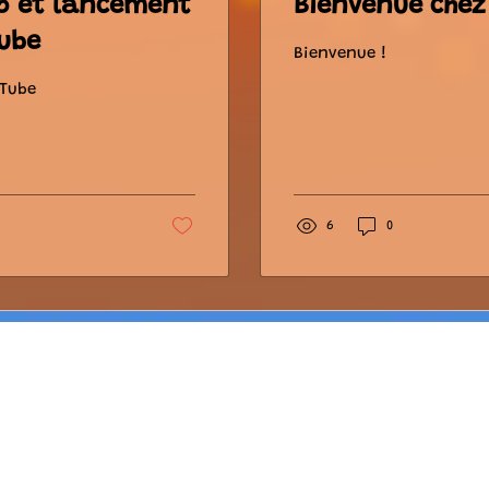
5 et lancement
Bienvenue chez
tube
Bienvenue !
uTube
6
0