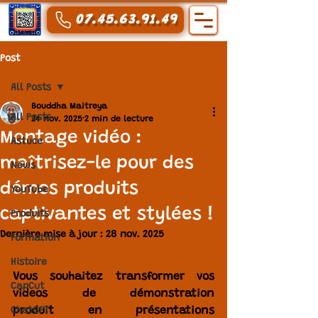
07.45.63.91.49
Post
All Posts
Bouddha Maitreya
All Posts
24 nov. 2025
2 min de lecture
Montage vidéo :
Astuce
maîtrisez-le pour des
News
démos produits
YouTube
captivantes et stylées !
Produits
Dernière mise à jour :
28 nov. 2025
Formation
Histoire
Vous souhaitez transformer vos 
CapCut
videos de démonstration 
produit
 en 
présentations 
ChatGPT