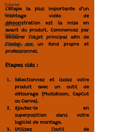
Tutoriel
L’étape la plus importante d’un 
News
montage vidéo de 
démonstration
 est la 
mise en 
Services
avant du produit
. Commencez par 
Service
détourer l’objet principal
 afin de 
l’isoler sur un fond propre et 
montage vidéo
professionnel.
Étapes clés :
Sélectionnez et isolez votre 
produit
 avec un outil de 
détourage (PhotoRoom, CapCut 
ou Canva).
Ajoutez-le en 
superposition
 dans votre 
logiciel de montage.
Utilisez 
l’outil de 