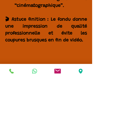
“cinématographique”.
🎬 
Astuce finition :
 Le fondu donne 
une impression de qualité 
professionnelle et évite les 
coupures brusques en fin de vidéo.
🍳 Analogie Créative : Le 
Montage Vidéo, une 
Recette de Cuisine
Imaginez que votre 
vidéo 
produit
 soit une 
recette 
gastronomique
 :
Vous souhaitez en lire plus ?