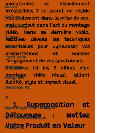
percutantes et visuellement 
Canva
irrésistibles
 ? Le secret ne réside 
YouTube
pas seulement dans la prise de vue, 
mais surtout dans 
l’art du montage 
MidJourney
vidéo
. Dans sa dernière vidéo, 
Capcut
Matthieu
 dévoile les 
techniques 
essentielles
 pour dynamiser vos 
TikTok
présentations et 
booster 
PhotoRoom
l’engagement de vos spectateurs
.
WhatsApp
Découvrez ici les 
3 piliers d’un 
montage vidéo réussi
, alliant 
Telegram
fluidité, style et impact visuel.
DeepSeek V3
IA
 1. Superposition et 
Dépannage informatique
Détourage : Mettez 
Cours d'informatique
Votre Produit en Valeur
Protection