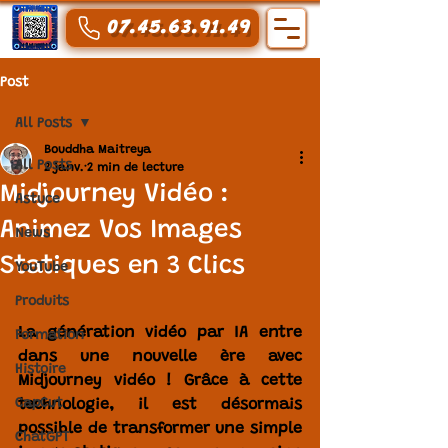
07.45.63.91.49
Post
All Posts
Bouddha Maitreya
All Posts
2 janv.
2 min de lecture
Midjourney Vidéo :
Astuce
Animez Vos Images
News
Statiques en 3 Clics
YouTube
Produits
La génération vidéo par IA entre 
Formation
dans une nouvelle ère avec 
Histoire
Midjourney vidéo
 ! Grâce à cette 
CapCut
technologie, il est désormais 
possible de transformer une simple 
ChatGPT