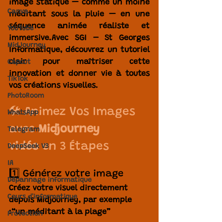
image statique — comme un moine 
Canva
méditant sous la pluie — en une 
séquence animée réaliste et 
YouTube
immersive.Avec SGI – St Georges 
MidJourney
Informatique, découvrez un tutoriel 
clair pour maîtriser cette 
Capcut
innovation et donner vie à toutes 
TikTok
vos créations visuelles.
PhotoRoom
🛠️ Animez Vos Images 
WhatsApp
avec 
Midjourney 
Telegram
vidéo
 en 3 Étapes
DeepSeek V3
IA
1️⃣ Générez votre image
Dépannage informatique
Créez votre visuel directement 
Cours d'informatique
depuis Midjourney, par exemple 
:
“un méditant à la plage”
Protection