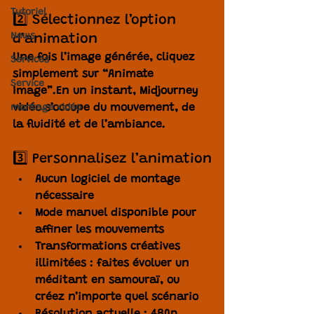
Tutoriel
2️⃣ Sélectionnez l’option 
News
d’animation
Une fois l’image générée, cliquez 
Services
simplement sur 
“Animate 
Service
Image”
.En un instant, 
Midjourney 
vidéo
 s’occupe du mouvement, de 
montage vidéo
la fluidité et de l’ambiance.
3️⃣ Personnalisez l’animation
Aucun logiciel de montage 
nécessaire
Mode manuel disponible pour 
affiner les mouvements
Transformations créatives 
illimitées : faites évoluer un 
méditant en samouraï, ou 
créez n’importe quel scénario