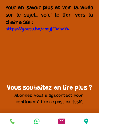
Pour en savoir plus et voir la vidéo 
sur le sujet, voici le lien vers la 
chaîne SGI : 
https://youtu.be/cmyjEBdhdY4
Vous souhaitez en lire plus ?
Abonnez-vous à sgi.contact pour 
continuer à lire ce post exclusif.
S'abonner
Mots-clés :
Midjourney Vidéo